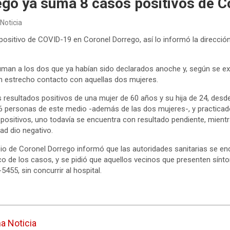
ego ya suma 8 casos positivos de C
Noticia
ositivo de COVID-19 en Coronel Dorrego, así lo informó la dirección
an a los dos que ya habían sido declarados anoche y, según se exp
n estrecho contacto con aquellas dos mujeres.
resultados positivos de una mujer de 60 años y su hija de 24, desd
26 personas de este medio -además de las dos mujeres-, y practica
 positivos, uno todavía se encuentra con resultado pendiente, mient
d dio negativo.
pio de Coronel Dorrego informó que las autoridades sanitarias se e
o de los casos, y se pidió que aquellos vecinos que presenten sínt
455, sin concurrir al hospital.
ma Noticia