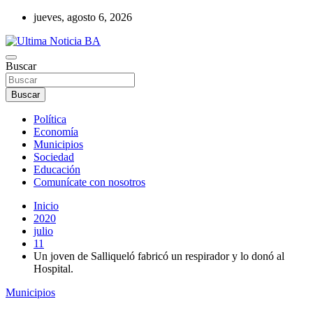
Saltar
jueves, agosto 6, 2026
al
contenido
Últimas noticias de la provincia de Buenos Aires y del partido de La
Buscar
Ultima Noticia BA
Matanza en nuestro portal de noticias. Mantente informado sobre
política, economía, sociedad y mucho más.
Buscar
Política
Economía
Municipios
Sociedad
Educación
Comunícate con nosotros
Inicio
2020
julio
11
Un joven de Salliqueló fabricó un respirador y lo donó al
Hospital.
Municipios