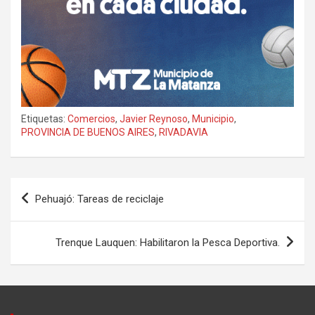
Etiquetas:
Comercios
,
Javier Reynoso
,
Municipio
,
PROVINCIA DE BUENOS AIRES
,
RIVADAVIA
Navegación
Pehuajó: Tareas de reciclaje
de
entradas
Trenque Lauquen: Habilitaron la Pesca Deportiva.