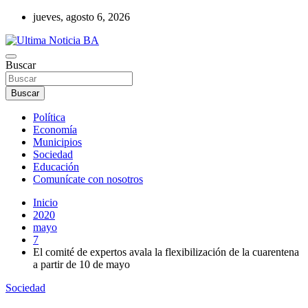
Saltar
jueves, agosto 6, 2026
al
contenido
Últimas noticias de la provincia de Buenos Aires y del partido de La
Buscar
Ultima Noticia BA
Matanza en nuestro portal de noticias. Mantente informado sobre
política, economía, sociedad y mucho más.
Buscar
Política
Economía
Municipios
Sociedad
Educación
Comunícate con nosotros
Inicio
2020
mayo
7
El comité de expertos avala la flexibilización de la cuarentena
a partir de 10 de mayo
Sociedad