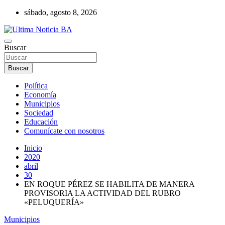
Saltar
sábado, agosto 8, 2026
al
contenido
Últimas noticias de la provincia de Buenos Aires y del partido de La
Buscar
Ultima Noticia BA
Matanza en nuestro portal de noticias. Mantente informado sobre
política, economía, sociedad y mucho más.
Buscar
Política
Economía
Municipios
Sociedad
Educación
Comunícate con nosotros
Inicio
2020
abril
30
EN ROQUE PÉREZ SE HABILITA DE MANERA
PROVISORIA LA ACTIVIDAD DEL RUBRO
«PELUQUERÍA»
Municipios