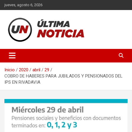
Saltar
jueves, agosto 6, 2026
al
contenido
Últimas noticias de la provincia de Buenos Aires y del partido de
Ultima Noticia BA
La Matanza en nuestro portal de noticias. Mantente informado
sobre política, economía, sociedad y mucho más.
Inicio
2020
abril
29
COBRO DE HABERES PARA JUBILADOS Y PENSIONADOS DEL
IPS EN RIVADAVIA