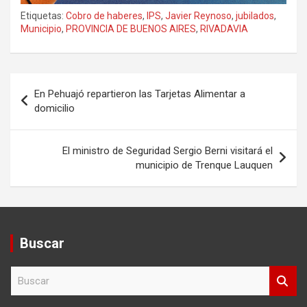
Etiquetas:
Cobro de haberes
,
IPS
,
Javier Reynoso
,
jubilados
,
Municipio
,
PROVINCIA DE BUENOS AIRES
,
RIVADAVIA
Navegación
En Pehuajó repartieron las Tarjetas Alimentar a
de
domicilio
entradas
El ministro de Seguridad Sergio Berni visitará el
municipio de Trenque Lauquen
Buscar
B
u
s