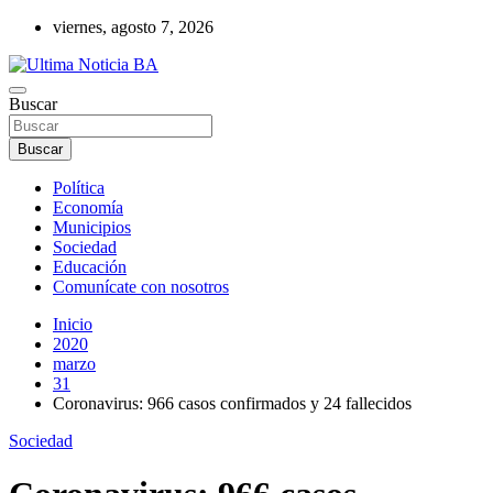
Saltar
viernes, agosto 7, 2026
al
contenido
Últimas noticias de la provincia de Buenos Aires y del partido de La
Buscar
Ultima Noticia BA
Matanza en nuestro portal de noticias. Mantente informado sobre
política, economía, sociedad y mucho más.
Buscar
Política
Economía
Municipios
Sociedad
Educación
Comunícate con nosotros
Inicio
2020
marzo
31
Coronavirus: 966 casos confirmados y 24 fallecidos
Sociedad