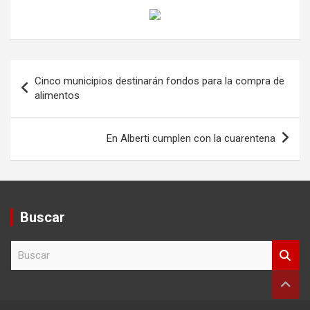
Navegación
Cinco municipios destinarán fondos para la compra de
de
alimentos
entradas
En Alberti cumplen con la cuarentena
Buscar
B
u
s
c
a