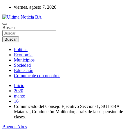
Saltar
viernes, agosto 7, 2026
al
contenido
Últimas noticias de la provincia de Buenos Aires y del partido de La
Buscar
Ultima Noticia BA
Matanza en nuestro portal de noticias. Mantente informado sobre
política, economía, sociedad y mucho más.
Buscar
Política
Economía
Municipios
Sociedad
Educación
Comunícate con nosotros
Inicio
2020
marzo
16
Comunicado del Consejo Ejecutivo Seccional , SUTEBA
Matanza, Conducción Multicolor, a raíz de la suspensión de
clases.
Buenos Aires