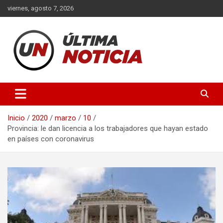
Saltar
viernes, agosto 7, 2026
al
contenido
Últimas noticias de la provincia de Buenos Aires y del partido de
Ultima Noticia BA
La Matanza en nuestro portal de noticias. Mantente informado
sobre política, economía, sociedad y mucho más.
Inicio
2020
marzo
10
Provincia: le dan licencia a los trabajadores que hayan estado
en países con coronavirus