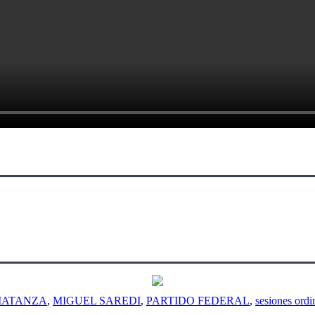
MATANZA
,
MIGUEL SAREDI
,
PARTIDO FEDERAL
,
sesiones ordi