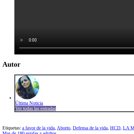
Autor
Última Noticia
Ver todas las entradas
Etiquetas:
a favor de la vida
,
Aborto
,
Defensa de la vida
,
HCD
,
LA 
Mas de 180 estafas a adultos