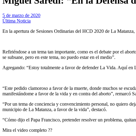
Miguel Saredi: “En la Defensa d
5 de marzo de 2020
Última Noticia
En la apertura de Sesiones Ordinarias del HCD 2020 de La Matanza, el
Refiriéndose a un tema tan importante, como es el debate por el aborto
se subsane, pero en este tema, no puedo estar en el medio”.
Agregando: “Estoy totalmente a favor de defender La Vida. Aquí en La
“Este pedido clamoroso a favor de la muerte, donde muchos se escudan
manifestándome a favor de la vida y en contra del aborto”, remarcó Sa
“Por un tema de conciencia y convencimiento personal, no quiero dejar 
municipio de La Matanza, a favor de la vida”, destacó.
“Cómo dijo el Papa Francisco, pretender resolver un problema, quitan
Mira el video completo ??