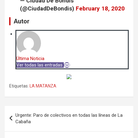
— Ciudad De Bondis
(@CiudadDeBondis)
February 18, 2020
Autor
Última Noticia
Ver todas las entradas
Etiquetas:
LA MATANZA
Navegación
Urgente: Paro de colectivos en todas las líneas de La
de
Cabaña
entradas