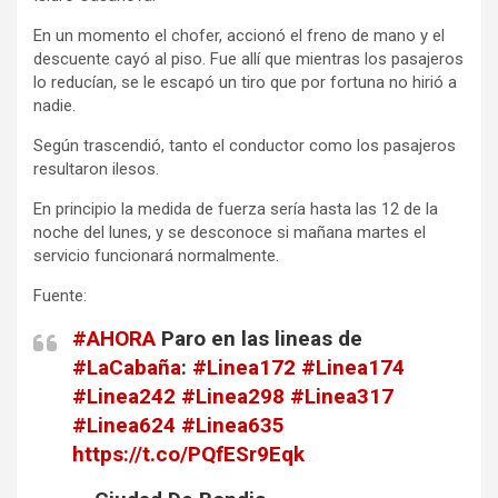
En un momento el chofer, accionó el freno de mano y el
descuente cayó al piso. Fue allí que mientras los pasajeros
lo reducían, se le escapó un tiro que por fortuna no hirió a
nadie.
Según trascendió, tanto el conductor como los pasajeros
resultaron ilesos.
En principio la medida de fuerza sería hasta las 12 de la
noche del lunes, y se desconoce si mañana martes el
servicio funcionará normalmente.
Fuente:
#AHORA
Paro en las lineas de
#LaCabaña
:
#Linea172
#Linea174
#Linea242
#Linea298
#Linea317
#Linea624
#Linea635
https://t.co/PQfESr9Eqk