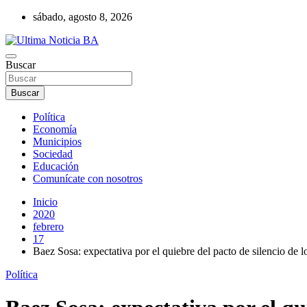
Saltar
sábado, agosto 8, 2026
al
contenido
Últimas noticias de la provincia de Buenos Aires y del partido de La
Buscar
Ultima Noticia BA
Buscar
Política
Economía
Municipios
Sociedad
Educación
Comunícate con nosotros
Inicio
2020
febrero
17
Baez Sosa: expectativa por el quiebre del pacto de silencio de l
Política