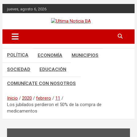
Saltar
jueves, agosto 6, 2026
al
contenido
Últimas noticias de la provincia de
Ultima Noticia BA
Buenos Aires y del partido de La Matanza
en nuestro portal de noticias. Mantente
informado sobre política, economía,
sociedad y mucho más.
POLÍTICA
ECONOMÍA
MUNICIPIOS
SOCIEDAD
EDUCACIÓN
COMUNÍCATE CON NOSOTROS
Inicio
2020
febrero
11
Los jubilados perdieron el 50% de la compra de
medicamentos