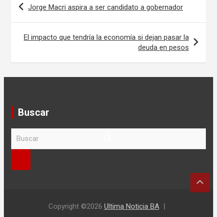
Jorge Macri aspira a ser candidato a gobernador
de
entradas
El impacto que tendría la economía si dejan pasar la
deuda en pesos
Buscar
B
u
s
c
a
r
Copyright ©2026
Ultima Noticia BA