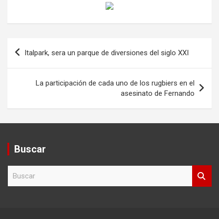
Navegación
Italpark, sera un parque de diversiones del siglo XXI
de
entradas
La participación de cada uno de los rugbiers en el
asesinato de Fernando
Buscar
B
u
s
c
a