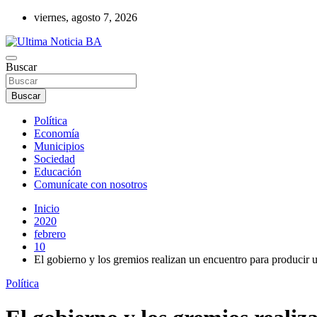
Saltar
viernes, agosto 7, 2026
al
contenido
Últimas noticias de la provincia de Buenos Aires y del partido de La
Buscar
Ultima Noticia BA
Buscar
Política
Economía
Municipios
Sociedad
Educación
Comunícate con nosotros
Inicio
2020
febrero
10
El gobierno y los gremios realizan un encuentro para producir 
Política