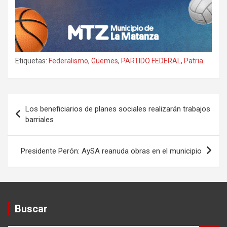
Etiquetas:
Federalismo
,
Güemes
,
PARTIDO FEDERAL
,
Patria
Navegación
Los beneficiarios de planes sociales realizarán trabajos
de
barriales
entradas
Presidente Perón: AySA reanuda obras en el municipio
Buscar