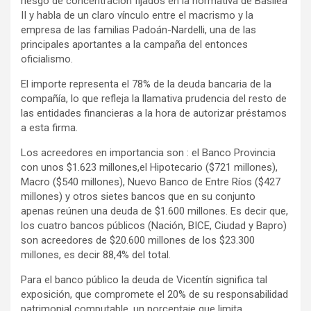
riesgo de concentración fijados en la normativa de Basilea
II y habla de un claro vínculo entre el macrismo y la
empresa de las familias Padoán-Nardelli, una de las
principales aportantes a la campaña del entonces
oficialismo.
El importe representa el 78% de la deuda bancaria de la
compañía, lo que refleja la llamativa prudencia del resto de
las entidades financieras a la hora de autorizar préstamos
a esta firma.
Los acreedores en importancia son : el Banco Provincia
con unos $1.623 millones,el Hipotecario ($721 millones),
Macro ($540 millones), Nuevo Banco de Entre Ríos ($427
millones) y otros sietes bancos que en su conjunto
apenas reúnen una deuda de $1.600 millones. Es decir que,
los cuatro bancos públicos (Nación, BICE, Ciudad y Bapro)
son acreedores de $20.600 millones de los $23.300
millones, es decir 88,4% del total.
Para el banco público la deuda de Vicentín significa tal
exposición, que compromete el 20% de su responsabilidad
patrimonial computable, un porcentaje que limita