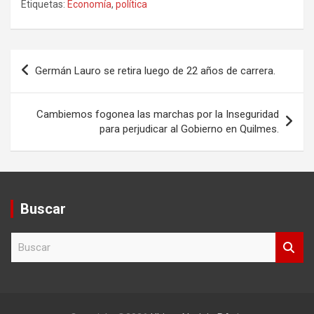
Etiquetas:
Economía
,
política
Navegación
Germán Lauro se retira luego de 22 años de carrera.
de
entradas
Cambiemos fogonea las marchas por la Inseguridad
para perjudicar al Gobierno en Quilmes.
Buscar
B
u
s
c
a
r