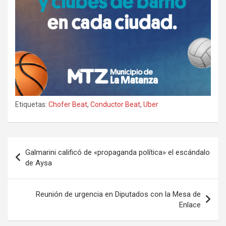
Etiquetas:
Chofer Beat
,
Conductor Beat
,
Uber
Navegación
Galmarini calificó de «propaganda política» el escándalo
de
de Aysa
entradas
Reunión de urgencia en Diputados con la Mesa de
Enlace