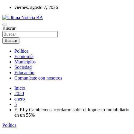
Saltar
viernes, agosto 7, 2026
al
contenido
Últimas noticias de la provincia de Buenos Aires y del partido de La
Buscar
Ultima Noticia BA
Matanza en nuestro portal de noticias. Mantente informado sobre
política, economía, sociedad y mucho más.
Buscar
Política
Economía
Municipios
Sociedad
Educación
Comunícate con nosotros
Inicio
2020
enero
5
El PJ y Cambiemos acordaron subir el Impuesto Inmobiliario
en un 55%
Política