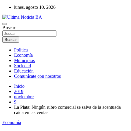
Saltar
lunes, agosto 10, 2026
al
contenido
Últimas noticias de la provincia de Buenos Aires y del partido de La
Buscar
Ultima Noticia BA
Matanza en nuestro portal de noticias. Mantente informado sobre
política, economía, sociedad y mucho más.
Buscar
Política
Economía
Municipios
Sociedad
Educación
Comunícate con nosotros
Inicio
2019
noviembre
9
La Plata: Ningún rubro comercial se salva de la acentuada
caída en las ventas
Economía