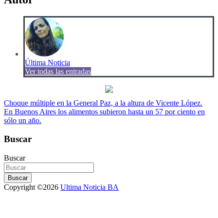
Última Noticia
Ver todas las entradas
Navegación
Choque múltiple en la General Paz, a la altura de Vicente López.
En Buenos Aires los alimentos subieron hasta un 57 por ciento en
de
sólo un año.
entradas
Buscar
Buscar
Buscar
Copyright ©2026
Ultima Noticia BA