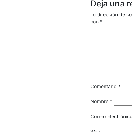
Deja una 
entradas
Tu dirección de co
con
*
Comentario
*
Nombre
*
Correo electrónic
Web