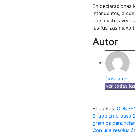
En declaraciones M
intendentes, a con
que muchas veces 
las fuerzas mayori
Autor
Cristian F
Ver todas la
Etiquetas:
CONSE
Navegac
El gobierno pasó 2
gremios denuncian
de
Con una resolución