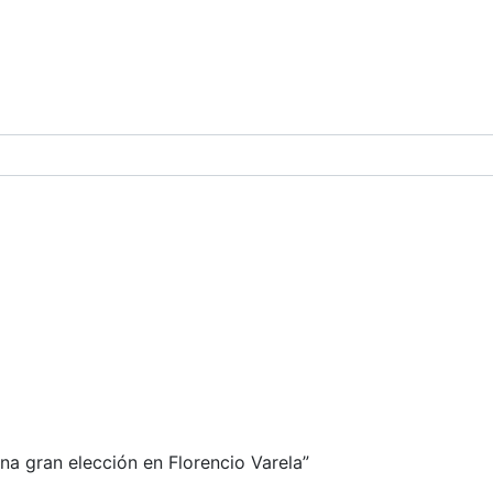
e Buenos Aires y del partido de La Matanza en 
na gran elección en Florencio Varela”