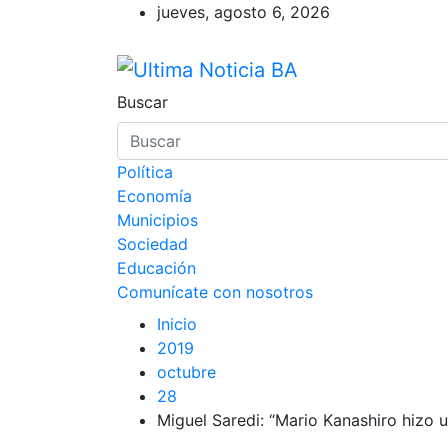
Saltar
jueves, agosto 6, 2026
al
contenido
Ultima Noticia BA
Últimas noticias de la provincia d
Buscar
Política
Economía
Municipios
Sociedad
Educación
Comunícate con nosotros
Inicio
2019
octubre
28
Miguel Saredi: “Mario Kanashiro hizo u