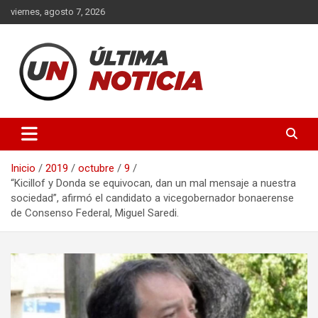
Saltar
viernes, agosto 7, 2026
al
contenido
Últimas noticias de la provincia de Buenos Aires y del partido de
Ultima Noticia BA
La Matanza en nuestro portal de noticias. Mantente informado
sobre política, economía, sociedad y mucho más.
Inicio
2019
octubre
9
“Kicillof y Donda se equivocan, dan un mal mensaje a nuestra
sociedad”, afirmó el candidato a vicegobernador bonaerense
de Consenso Federal, Miguel Saredi.