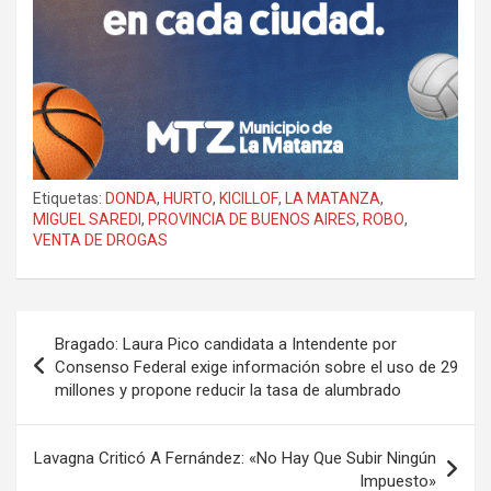
Etiquetas:
DONDA
,
HURTO
,
KICILLOF
,
LA MATANZA
,
MIGUEL SAREDI
,
PROVINCIA DE BUENOS AIRES
,
ROBO
,
VENTA DE DROGAS
Navegación
Bragado: Laura Pico candidata a Intendente por
de
Consenso Federal exige información sobre el uso de 29
millones y propone reducir la tasa de alumbrado
entradas
Lavagna Criticó A Fernández: «No Hay Que Subir Ningún
Impuesto»