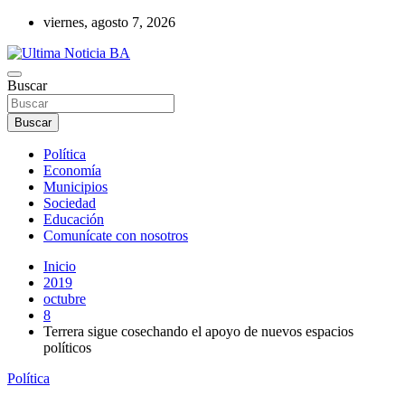
Saltar
viernes, agosto 7, 2026
al
contenido
Últimas noticias de la provincia de Buenos Aires y del partido de La
Buscar
Ultima Noticia BA
Matanza en nuestro portal de noticias. Mantente informado sobre
política, economía, sociedad y mucho más.
Buscar
Política
Economía
Municipios
Sociedad
Educación
Comunícate con nosotros
Inicio
2019
octubre
8
Terrera sigue cosechando el apoyo de nuevos espacios
políticos
Política